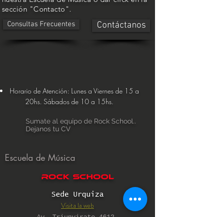
sección "Contacto".
Consultas Frecuentes
Contáctanos
Horario de Atención: Lunes a Viernes de 15 a
20hs. Sábados de 10 a 15hs.
Sumate al equipo de Rock School..
Dejanos tu CV
Escuela de Música
rock school
Sede Urquiza
Visita la web