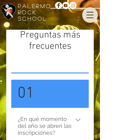
PALERMO
ROCK
SCHOOL
Preguntas más
frecuentes
.
01
¿En qué momento
del año se abren las
inscripciónes?