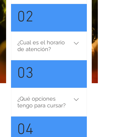
En Palermo Rock School
02
podes comenzar el día que
quieras. Como nuestras
clases son personalizadas
solo tenemos que acordar
¿Cual es el horario
el horario, el profesor y el
de atención?
instrumento. Tampoco
cerramos por vacaciones.
Estamos de Lunes a
03
Viernes de 15 a 21hs y
Sábados de 10 a 14hs.
¿Qué opciones
tengo para cursar?
Podes tomar clases
04
Personales, Clases Duo o
en Equipo (3 a 6 personas).