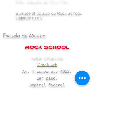
instrumento que más te
20hs. Sábados de 10 a 15hs.
gusta.
Sumate al equipo de Rock School..
Dejanos tu CV
Escuela de Música
rock school
Sede Urquiza
Visita la web
Av. Triunvirato 4612,
1er piso.
Capital federal
Sede Palermo
Visita la web
Rep. Dominicana 3492, 1er piso.
(ex Charcas)