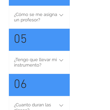
La clase personal es más
intensa y orientable a tus
¿Cómo se me asigna
gustos. La clase en Equipo
un profesor?
te permite realizar practicas
en grupo y compartir la
Somos un equipo de
05
experiencia de la clase.
profesores. De acuerdo a
tus intereses, gustos y
horarios disponibles te
daremos nuestra
¿Tengo que llevar mi
recomendación, pero la
instrumento?
elección final es tuya.
Podes probar y si no te
Nosotros te prestamos el
06
sentis cómodo cambiar de
instrumento durante la
horario, actividad y/o
clase. Si tenes la
profesor.
posibilidad, en el caso de
instrumentos livianos, es
¿Cuanto duran las
buena idea que traigas tu